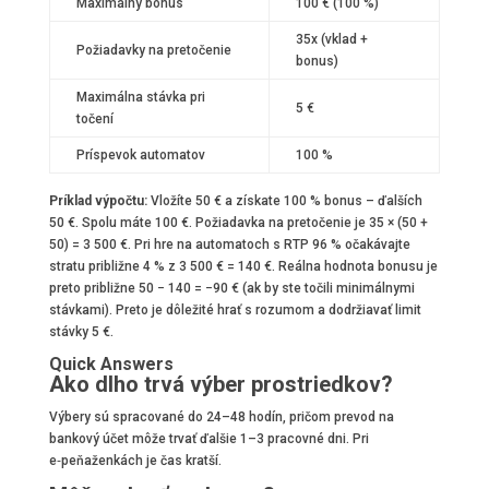
Maximálny bonus
100 € (100 %)
35x (vklad +
Požiadavky na pretočenie
bonus)
Maximálna stávka pri
5 €
točení
Príspevok automatov
100 %
Príklad výpočtu:
Vložíte 50 € a získate 100 % bonus – ďalších
50 €. Spolu máte 100 €. Požiadavka na pretočenie je 35 × (50 +
50) = 3 500 €. Pri hre na automatoch s RTP 96 % očakávajte
stratu približne 4 % z 3 500 € = 140 €. Reálna hodnota bonusu je
preto približne 50 − 140 = −90 € (ak by ste točili minimálnymi
stávkami). Preto je dôležité hrať s rozumom a dodržiavať limit
stávky 5 €.
Quick Answers
Ako dlho trvá výber prostriedkov?
Výbery sú spracované do 24–48 hodín, pričom prevod na
bankový účet môže trvať ďalšie 1–3 pracovné dni. Pri
e‑peňaženkách je čas kratší.