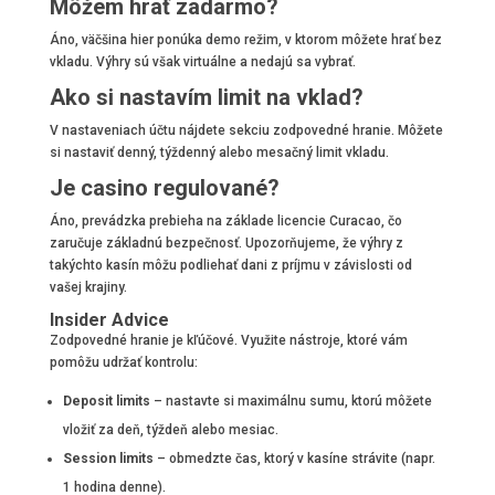
Môžem hrať zadarmo?
Áno, väčšina hier ponúka demo režim, v ktorom môžete hrať bez
vkladu. Výhry sú však virtuálne a nedajú sa vybrať.
Ako si nastavím limit na vklad?
V nastaveniach účtu nájdete sekciu zodpovedné hranie. Môžete
si nastaviť denný, týždenný alebo mesačný limit vkladu.
Je casino regulované?
Áno, prevádzka prebieha na základe licencie Curacao, čo
zaručuje základnú bezpečnosť. Upozorňujeme, že výhry z
takýchto kasín môžu podliehať dani z príjmu v závislosti od
vašej krajiny.
Insider Advice
Zodpovedné hranie je kľúčové. Využite nástroje, ktoré vám
pomôžu udržať kontrolu:
Deposit limits
– nastavte si maximálnu sumu, ktorú môžete
vložiť za deň, týždeň alebo mesiac.
Session limits
– obmedzte čas, ktorý v kasíne strávite (napr.
1 hodina denne).