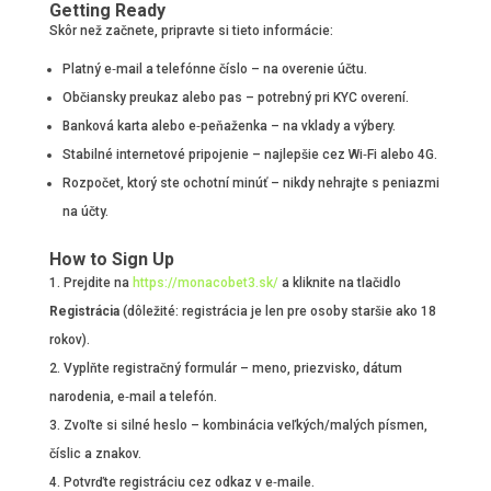
Getting Ready
Skôr než začnete, pripravte si tieto informácie:
Platný e‑mail a telefónne číslo – na overenie účtu.
Občiansky preukaz alebo pas – potrebný pri KYC overení.
Banková karta alebo e‑peňaženka – na vklady a výbery.
Stabilné internetové pripojenie – najlepšie cez Wi‑Fi alebo 4G.
Rozpočet, ktorý ste ochotní minúť – nikdy nehrajte s peniazmi
na účty.
How to Sign Up
Prejdite na
https://monacobet3.sk/
a kliknite na tlačidlo
Registrácia
(dôležité: registrácia je len pre osoby staršie ako 18
rokov).
Vyplňte registračný formulár – meno, priezvisko, dátum
narodenia, e‑mail a telefón.
Zvoľte si silné heslo – kombinácia veľkých/malých písmen,
číslic a znakov.
Potvrďte registráciu cez odkaz v e‑maile.