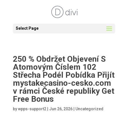
Select Page
250 % Obdržet Objevení S
Atomovým Číslem 102
Střecha Podél Pobídka Přijít
mystakecasino-cesko.com
v rámci České republiky Get
Free Bonus
by
wpps-support2
|
Jun 26, 2026
|
Uncategorized